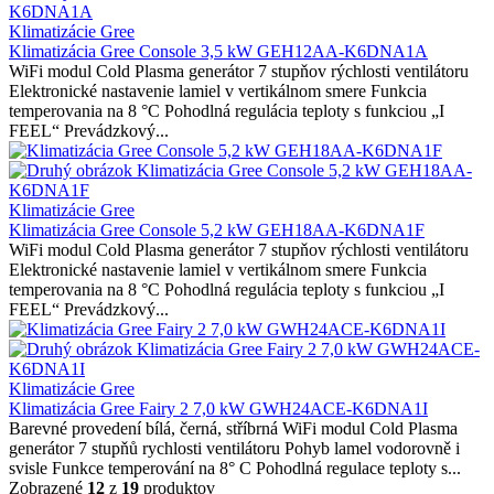
Klimatizácie Gree
Klimatizácia Gree Console 3,5 kW GEH12AA-K6DNA1A
WiFi modul Cold Plasma generátor 7 stupňov rýchlosti ventilátoru
Elektronické nastavenie lamiel v vertikálnom smere Funkcia
temperovania na 8 °C Pohodlná regulácia teploty s funkciou „I
FEEL“ Prevádzkový...
Klimatizácie Gree
Klimatizácia Gree Console 5,2 kW GEH18AA-K6DNA1F
WiFi modul Cold Plasma generátor 7 stupňov rýchlosti ventilátoru
Elektronické nastavenie lamiel v vertikálnom smere Funkcia
temperovania na 8 °C Pohodlná regulácia teploty s funkciou „I
FEEL“ Prevádzkový...
Klimatizácie Gree
Klimatizácia Gree Fairy 2 7,0 kW GWH24ACE-K6DNA1I
Barevné provedení bílá, černá, stříbrná WiFi modul Cold Plasma
generátor 7 stupňů rychlosti ventilátoru Pohyb lamel vodorovně i
svisle Funkce temperování na 8° C Pohodlná regulace teploty s...
Zobrazené
12
z
19
produktov