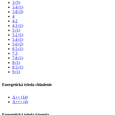
3
(5)
3,4
(1)
3,8
(3)
4
4,2
4,3
(1)
5
(1)
5,2
(1)
5,4
(1)
5,6
(2)
6,5
(1)
7,3
7,8
(1)
8
(1)
8,5
(1)
9
(1)
Energetická trieda chladenie
A++
(14)
A+++
(4)
Energetická trieda kúrenia