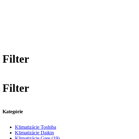
Gree
Domov
Značky
Gree
Filter
Filter
Kategórie
Klimatizácie Toshiba
Klimatizácie Daikin
Klimatizácie Gree
(19)