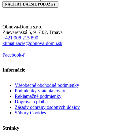
NAČÍTAŤ ĎALŠIE POLOŽKY
Obnova-Domu s.r.o.
Zlievarenská 5, 917 02, Trnava
+421 908 215 890
klimatizacie@obnova-domu.sk
Facebook-f
Informácie
Všeobecné obchodné podmienky
Podmienky vrátenia tovaru
Reklamačné podmienky
Doprava a platba
Zásady ochrany osobných údajov
Súbory Cookies
Stránky