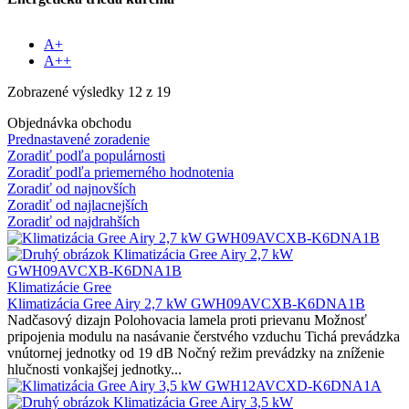
A+
A++
Zobrazené výsledky 12 z 19
Objednávka obchodu
Prednastavené zoradenie
Zoradiť podľa populárnosti
Zoradiť podľa priemerného hodnotenia
Zoradiť od najnovších
Zoradiť od najlacnejších
Zoradiť od najdrahších
Klimatizácie Gree
Klimatizácia Gree Airy 2,7 kW GWH09AVCXB-K6DNA1B
Nadčasový dizajn Polohovacia lamela proti prievanu Možnosť
pripojenia modulu na nasávanie čerstvého vzduchu Tichá prevádzka
vnútornej jednotky od 19 dB Nočný režim prevádzky na zníženie
hlučnosti vonkajšej jednotky...