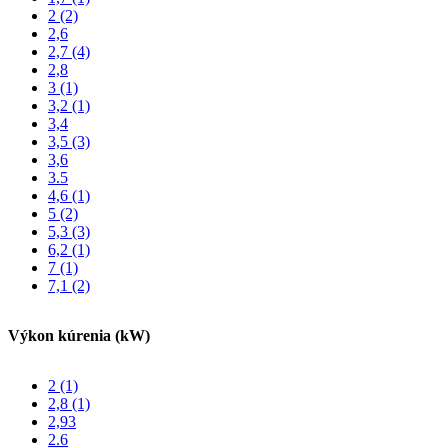
2
(2)
2,6
2,7
(4)
2,8
3
(1)
3,2
(1)
3,4
3,5
(3)
3,6
3.5
4,6
(1)
5
(2)
5,3
(3)
6,2
(1)
7
(1)
7,1
(2)
Výkon kúrenia (kW)
2
(1)
2,8
(1)
2,93
2.6