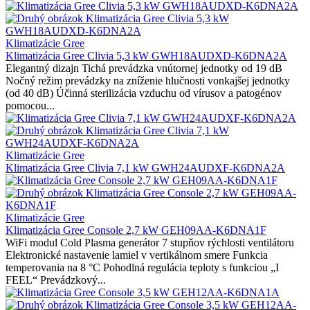
Klimatizácie Gree
Klimatizácia Gree Clivia 5,3 kW GWH18AUDXD-K6DNA2A
Elegantný dizajn Tichá prevádzka vnútornej jednotky od 19 dB
Nočný režim prevádzky na zníženie hlučnosti vonkajšej jednotky
(od 40 dB) Účinná sterilizácia vzduchu od vírusov a patogénov
pomocou...
Klimatizácie Gree
Klimatizácia Gree Clivia 7,1 kW GWH24AUDXF-K6DNA2A
Klimatizácie Gree
Klimatizácia Gree Console 2,7 kW GEH09AA-K6DNA1F
WiFi modul Cold Plasma generátor 7 stupňov rýchlosti ventilátoru
Elektronické nastavenie lamiel v vertikálnom smere Funkcia
temperovania na 8 °C Pohodlná regulácia teploty s funkciou „I
FEEL“ Prevádzkový...