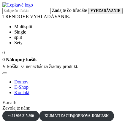
Prejsť
na
Zadajte čo hľadáte
VYHĽADÁVANIE
obsah
TRENDOVÉ VYHĽADÁVANIE:
Multisplit
Single
split
Sety
0
0
Nákupný košík
V košíku sa nenachádza žiadny produkt.
Domov
E-Shop
Kontakt
E-mail:
Zavolajte nám:
+421 908 215 890
KLIMATIZACIE@OBNOVA-DOMU.SK