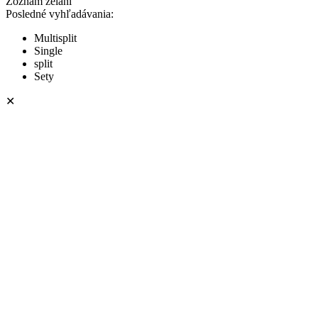
Zoznam želaní
Posledné vyhľadávania:
Multisplit
Single
split
Sety
✕