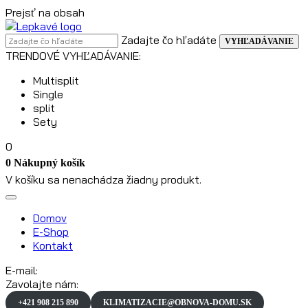
Prejsť na obsah
Zadajte čo hľadáte
VYHĽADÁVANIE
TRENDOVÉ VYHĽADÁVANIE:
Multisplit
Single
split
Sety
0
0
Nákupný košík
V košíku sa nenachádza žiadny produkt.
Domov
E-Shop
Kontakt
E-mail:
Zavolajte nám:
+421 908 215 890
KLIMATIZACIE@OBNOVA-DOMU.SK