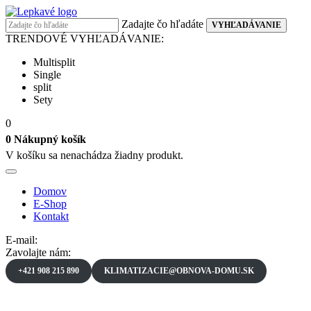
Prejsť
na
Zadajte čo hľadáte
VYHĽADÁVANIE
obsah
TRENDOVÉ VYHĽADÁVANIE:
Multisplit
Single
split
Sety
0
0
Nákupný košík
V košíku sa nenachádza žiadny produkt.
Domov
E-Shop
Kontakt
E-mail:
Zavolajte nám:
+421 908 215 890
KLIMATIZACIE@OBNOVA-DOMU.SK
Domov
Testimonial
Renee