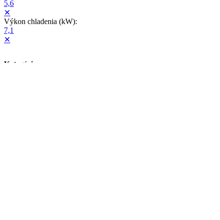
5,6
✕
Výkon chladenia (kW):
7,1
✕
Kategórie
Klimatizácie Toshiba
(2)
Klimatizácie Daikin
(3)
Klimatizácie Gree
(20)
Klimatizácie Midea
(5)
Farba