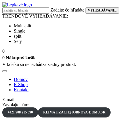
Prejsť
na
Zadajte čo hľadáte
VYHĽADÁVANIE
obsah
TRENDOVÉ VYHĽADÁVANIE:
Multisplit
Single
split
Sety
0
0
Nákupný košík
V košíku sa nenachádza žiadny produkt.
Domov
E-Shop
Kontakt
E-mail:
Zavolajte nám:
+421 908 215 890
KLIMATIZACIE@OBNOVA-DOMU.SK