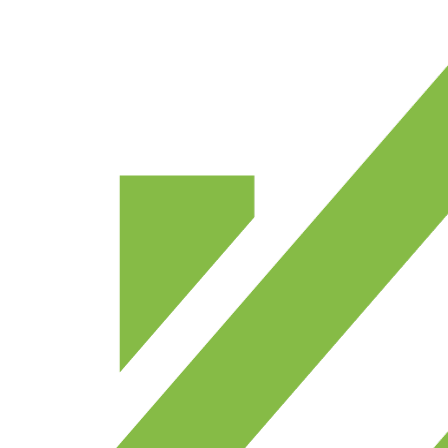
Prejsť
na
obsah