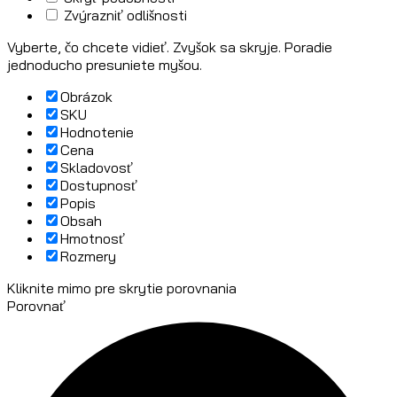
Zvýrazniť odlišnosti
Vyberte, čo chcete vidieť. Zvyšok sa skryje. Poradie
jednoducho presuniete myšou.
Obrázok
SKU
Hodnotenie
Cena
Skladovosť
Dostupnosť
Popis
Obsah
Hmotnosť
Rozmery
Kliknite mimo pre skrytie porovnania
Porovnať