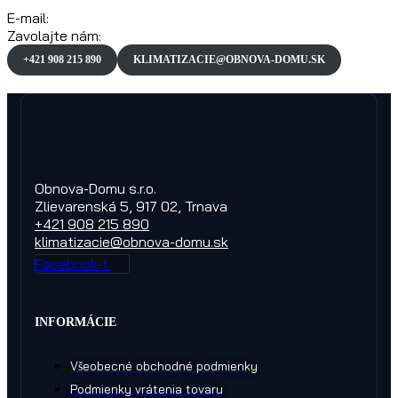
E-mail:
Zavolajte nám:
+421 908 215 890
KLIMATIZACIE@OBNOVA-DOMU.SK
Domov
Quote Form Fields
Last Name
Obnova-Domu s.r.o.
Zlievarenská 5, 917 02, Trnava
+421 908 215 890
klimatizacie@obnova-domu.sk
Facebook-f
INFORMÁCIE
Všeobecné obchodné podmienky
Podmienky vrátenia tovaru