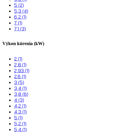
5
(2)
5,3
(4)
6,2
(1)
7
(1)
7,1
(3)
Výkon kúrenia (kW)
2
(1)
2,8
(1)
2,93
(1)
2.6
(1)
3
(5)
3,4
(1)
3,8
(6)
4
(3)
4,2
(1)
4,3
(1)
5
(1)
5,2
(1)
5,4
(1)