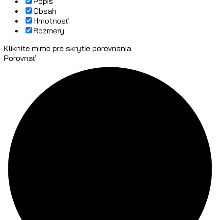
Popis
Obsah
Hmotnosť
Rozmery
Kliknite mimo pre skrytie porovnania
Porovnať